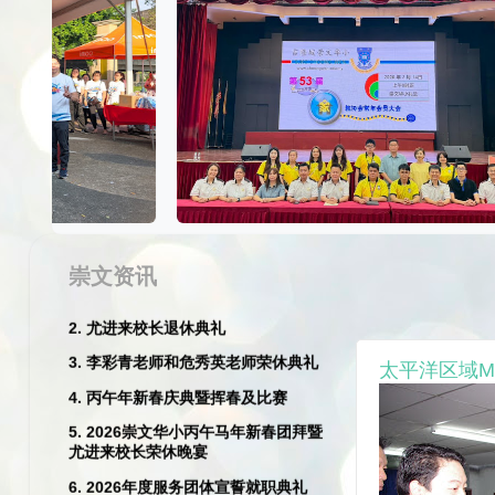
崇文资讯
2026
1. 一年级迎新日
太平洋区域Mic
2. 尤进来校长退休典礼
3. 李彩青老师和危秀英老师荣休典礼
4. 丙午年新春庆典暨挥春及比赛
5. 2026崇文华小丙午马年新春团拜暨