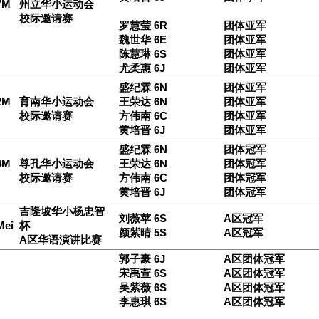
7M
州立华小运动会
校际邀请赛
罗慧莹 6R
团体亚军
魏世华 6E
团体亚军
陈慧琳 6S
团体亚军
尤柔惠 6J
团体亚军
盛纪霖 6N
团体亚军
2M
育南华小运动会
王荣达 6N
团体亚军
校际邀请赛
方伟南 6C
团体亚军
黄培晋 6J
团体亚军
盛纪霖 6N
团体冠军
4M
尊孔华小运动会
王荣达 6N
团体冠军
校际邀请赛
方伟南 6C
团体冠军
黄培晋 6J
团体冠军
吉隆坡华小杨忠智
刘薇苹 6S
A区冠军
Mei
杯
颜紫晴 5S
A区冠军
A区华语演讲比赛
郭子豪 6J
A区团体冠军
宋禹萱 6S
A区团体冠军
吴紫薇 6S
A区团体冠军
李惠琪 6S
A区团体冠军