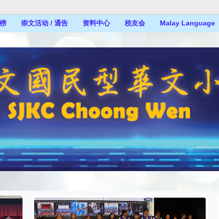
榜
崇文活动 / 通告
资料中心
校友会
Malay Language