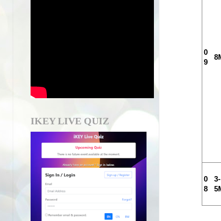
0
8
9
IKEY LIVE QUIZ
0
3-
8
5