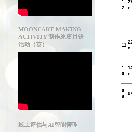
1
2
2
ei
MOONCAKE MAKING
ACTIVITY 制作冰皮月饼
2
活动（英）
11
ei
1
1
0
ei
0
8
9
线上评估与AI智能管理