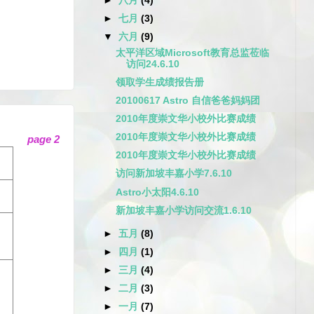
►
八月
(4)
►
七月
(3)
▼
六月
(9)
太平洋区域Microsoft教育总监莅临
访问24.6.10
领取学生成绩报告册
20100617 Astro 自信爸爸妈妈团
2010年度崇文华小校外比赛成绩
2010年度崇文华小校外比赛成绩
page 2
2010年度崇文华小校外比赛成绩
访问新加坡丰嘉小学7.6.10
Astro小太阳4.6.10
新加坡丰嘉小学访问交流1.6.10
►
五月
(8)
►
四月
(1)
►
三月
(4)
►
二月
(3)
►
一月
(7)