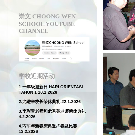
尤进来校长荣休晚宴
6. 2026年度服务团体宣誓就职典礼
崇文 CHOONG WEN
7. 2026年度第53届家教协会常年会员
SCHOOL YOUTUBE
大会
CHANNEL
8. SongkRun 2.0
9. “启航四十·逐梦新章”
学校近期活动
1.一年级迎新日 HARI ORIENTASI
TAHUN 1 10.1.2026
2.尤进来校长荣休典礼 22.1.2026
3.李彩青老师和危秀英老师荣休典礼
4.2.2026
4.丙午年新春庆典暨挥春及比赛
13.2.2026