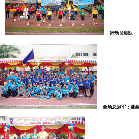
运动员集队
全场总冠军：蓝