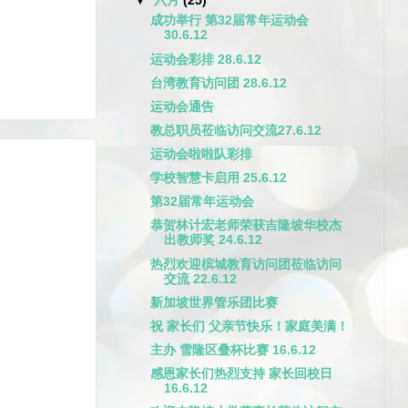
▼
六月
(25)
成功举行 第32届常年运动会
30.6.12
运动会彩排 28.6.12
台湾教育访问团 28.6.12
运动会通告
教总职员莅临访问交流27.6.12
运动会啦啦队彩排
学校智慧卡启用 25.6.12
第32届常年运动会
恭贺林计宏老师荣获吉隆坡华校杰
出教师奖 24.6.12
热烈欢迎槟城教育访问团莅临访问
交流 22.6.12
新加坡世界管乐团比赛
祝 家长们 父亲节快乐！家庭美满！
主办 雪隆区叠杯比赛 16.6.12
感恩家长们热烈支持 家长回校日
16.6.12