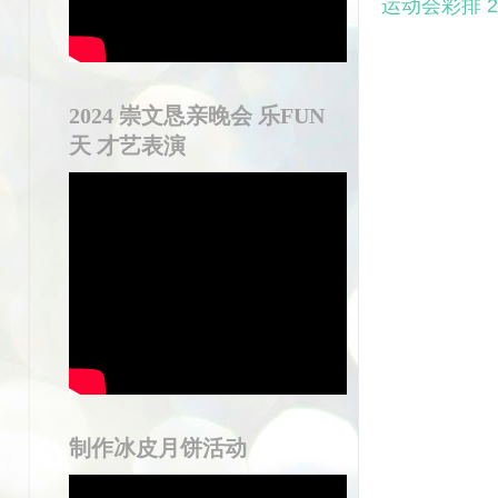
运动会彩排 28
2024 崇文恳亲晚会 乐FUN
天 才艺表演
制作冰皮月饼活动