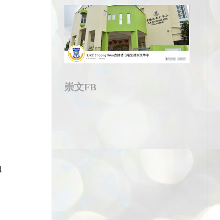
崇文FB
组