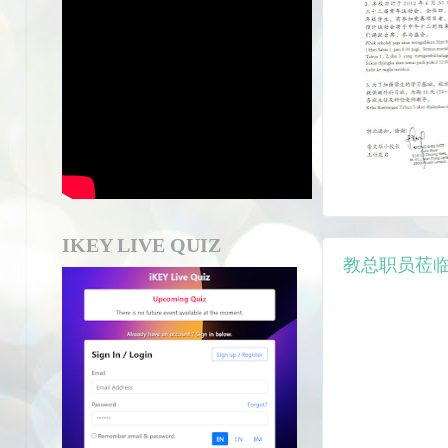
IKEY LIVE QUIZ
教总职员莅临访