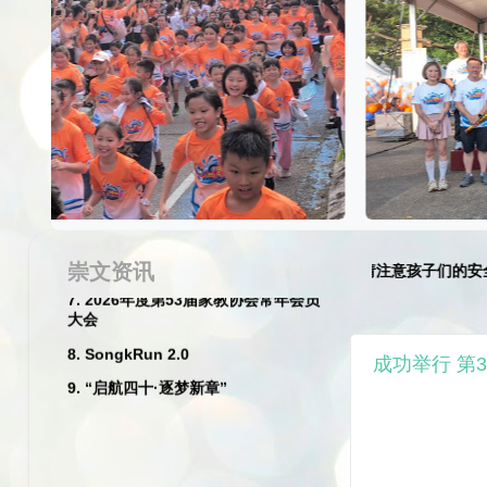
2026
1. 一年级迎新日
2. 尤进来校长退休典礼
3. 李彩青老师和危秀英老师荣休典礼
4. 丙午年新春庆典暨挥春及比赛
5. 2026崇文华小丙午马年新春团拜暨
崇文资讯
★☆
家长们特别注意:
请遵守交通规则, 请注意孩子们的安全
！☆★
尤进来校长荣休晚宴
6. 2026年度服务团体宣誓就职典礼
7. 2026年度第53届家教协会常年会员
成功举行 第32
大会
8. SongkRun 2.0
9. “启航四十·逐梦新章”