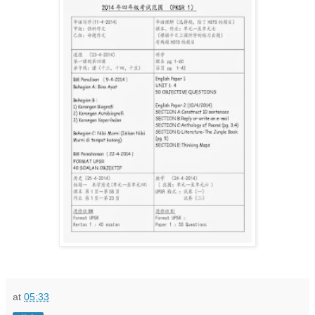
at
05:33