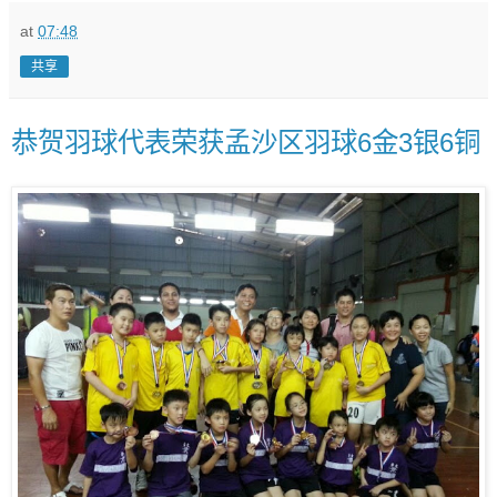
at
07:48
共享
恭贺羽球代表荣获孟沙区羽球6金3银6铜