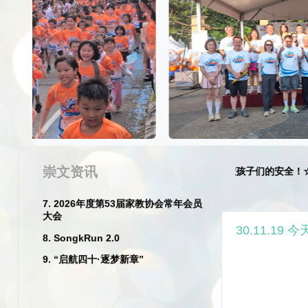
2026
1. 一年级迎新日
2. 尤进来校长退休典礼
3. 李彩青老师和危秀英老师荣休典礼
4. 丙午年新春庆典暨挥春及比赛
崇文资讯
☆
家长们特别注意:
请遵守交通规则, 请注意孩子们的安全
！☆★
5. 2026崇文华小丙午马年新春团拜暨
尤进来校长荣休晚宴
6. 2026年度服务团体宣誓就职典礼
30.11.1
7. 2026年度第53届家教协会常年会员
大会
8. SongkRun 2.0
9. “启航四十·逐梦新章”