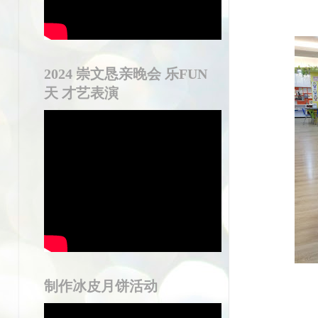
2024 崇文恳亲晚会 乐FUN
天 才艺表演
制作冰皮月饼活动