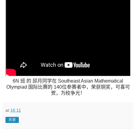
6N 班 的 邱月同学在 Southeast Asian Mathematical
Olympiad 国际比赛的 140位参赛者中，荣获铜奖，可喜可
贺，为校争光！
at
16:11
共享