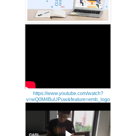
https://www.youtube.com/watch?
v=wQ0M4BuUPuw&feature=emb_logo