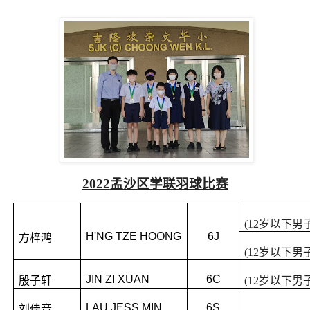
2022
孟沙区学联羽球比赛
(12
岁以下男
H'NG TZE HOONG
6J
方梓鸿
(12
岁以下男
JIN ZI XUAN
6C
殷子轩
(12
岁以下男
LAU JESS MIN
6S
刘佳音