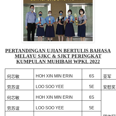
PERTANDINGAN UJIAN BERTULIS BAHASA
MELAYU SJKC & SJKT PERINGKAT
KUMPULAN MUHIBAH WPKL 2022
HOH XIN MIN ERIN
6S
何芯敏
亚军
LOO SOO YEE
5E
劳苏谊
安慰奖
HOH XIN MIN ERIN
6S
何芯敏
LOO SOO YEE
5E
劳苏谊