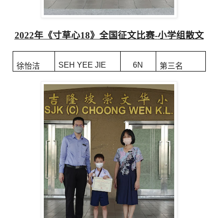
2022
年《寸草心
18
》全国征文比赛
-
小学组散文
SEH YEE JIE
6N
徐怡洁
第三名