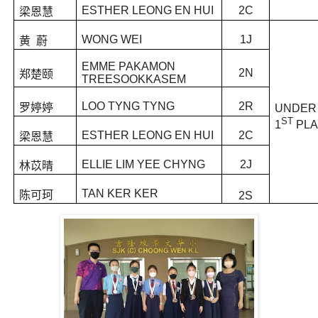
ESTHER LEONG EN HUI
2C
梁恩慧
WONG WEI
1J
黄 蔚
EMME PAKAMON
2N
郑楚颐
TREESOOKKASEM
LOO TYNG TYNG
2R
罗婷婷
UNDER 
ST
1
PL
ESTHER LEONG EN HUI
2C
梁恩慧
ELLIE LIM YEE CHYNG
2J
林苡晴
TAN KER KER
陈可珂
2S