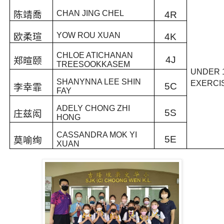
CHAN JING CHEL
陈靖喬
4R
YOW ROU XUAN
欧柔瑄
4K
CHLOE ATICHANAN
4J
郑暄颐
TREESOOKKASEM
UNDER 
SHANYNNA LEE SHIN
EXERCI
5C
李幸霏
FAY
ADELY CHONG ZHI
5S
庄兹闳
HONG
CASSANDRA MOK YI
5E
莫喻绚
XUAN