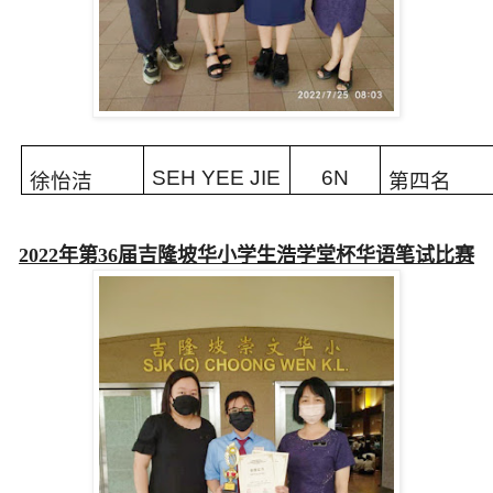
SEH YEE JIE
6N
徐怡
洁
第四
名
2022
年第
36
届吉隆坡华小学生浩学堂杯华语笔试比赛