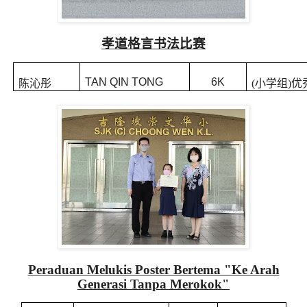
孝道格言书法比赛
TAN QIN TONG
6K
陈沁彤
(
小学组
)
优
Peraduan Melukis Poster Bertema "Ke Arah
Generasi Tanpa Merokok"