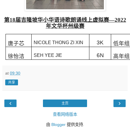
第
18
届吉隆坡华小华语诗歌朗诵线上虚拟赛—
2022
年文华杯州级赛
3K
NICOLE THONG ZI XIN
唐子芯
低年组
6N
SEH YEE JIE
徐怡洁
高年组
at
09:30
共享
‹
›
主页
查看网络版本
由
Blogger
提供支持.