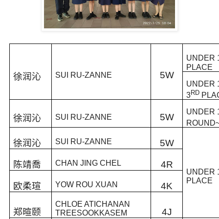
UNDER 
PLACE
5W
SUI RU-ZANNE
徐润
沁
UNDER 
RD
3
PLA
UNDER 1
5W
徐润
沁
SUI RU-ZANNE
ROUND~
SUI RU-ZANNE
徐润沁
5W
CHAN JING CHEL
陈靖喬
4R
UNDER 
PLACE
YOW ROU XUAN
欧柔瑄
4K
CHLOE ATICHANAN
郑暄颐
4J
TREESOOKKASEM