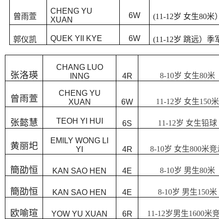
CHENG YU
6W
曾雨萱
(11-12
岁 女生
80
米
XUAN
QUEK YII KYE
6W
郭仪凯
(11-12
岁 跳远）季
CHANG LUO
张洛瑛
8-10
岁
女生
80
米
INNG
4R
CHENG YU
曾雨萱
11-12
岁
女生
150
米
XUAN
6W
TEOH YI HUI
张懿慧
11-12
岁
女生铅球
6S
EMILY WONG LI
黄丽圯
8-10
岁
女生
800
米竞
YI
4R
簡劭恒
8-10
岁
男生
80
米
KAN SAO HEN
4E
簡劭恒
8-10
岁
男生
150
米
KAN SAO HEN
4E
欧喻瑄
11-12
岁男生
1600
米
YOW YU XUAN
6R