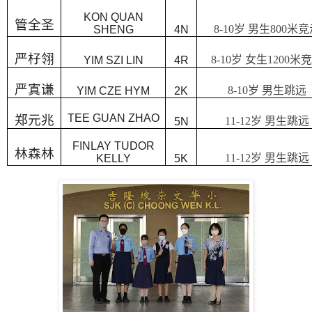
KON QUAN
管全圣
8-10
岁
男生
800
米竞
SHENG
4N
严杍翎
8-10
岁
女生
1200
米竞
YIM SZI LIN
4R
严寘谦
8-10
岁
男生跳远
YIM CZE HYM
2K
TEE GUAN ZHAO
郑元兆
11-12
岁
男生跳远
5N
FINLAY TUDOR
林森林
11-12
岁
男生跳远
KELLY
5K