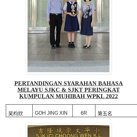
PERTANDINGAN SYARAHAN BAHASA
MELAYU SJKC & SJKT PERINGKAT
KUMPULAN MUHIBAH WPKL 2022
GOH JING XIN
6R
吴枃欣
第五名