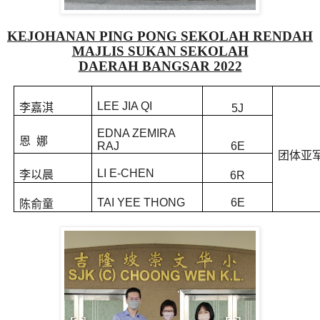
KEJOHANAN PING PONG SEKOLAH RENDAH
MAJLIS SUKAN SEKOLAH
DAERAH BANGSAR 2022
LEE JIA QI
李嘉淇
5J
EDNA ZEMIRA
恩 娜
RAJ
6E
团体亚
LI E-CHEN
李以晨
6R
TAI YEE THONG
6E
陈俞童