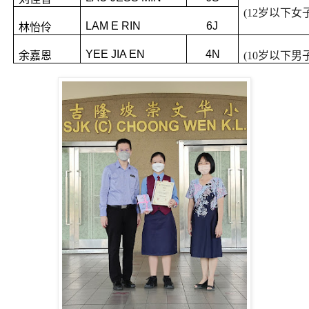
(12
岁以下女
LAM E RIN
6J
林怡伶
YEE JIA EN
4N
余嘉恩
(10
岁以下男