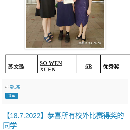
SO WEN
6R
苏文璇
优秀奖
XUEN
at
09:00
共享
【18.7.2022】恭喜所有校外比赛得奖的
同学