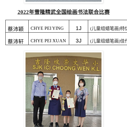
2022
年雪隆精武全国绘画书法联合比赛
1J
CHYE PEI YING
蔡沛颖
(
儿童组蜡笔画
)
特
3J
CHYE PEI XUAN
蔡沛轩
(
儿童组蜡笔画
)
佳