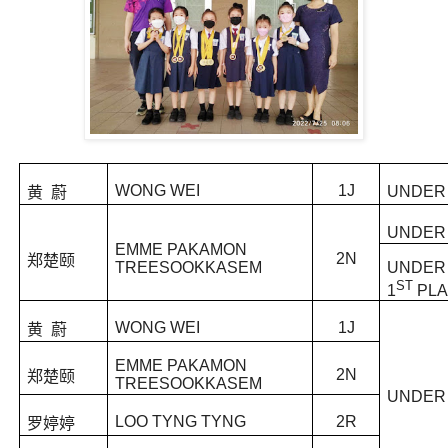
WONG WEI
1J
UNDER 
黄 蔚
UNDER 
EMME PAKAMON
2N
郑楚颐
TREESOOKKASEM
UNDER 
ST
1
PL
WONG WEI
1J
黄 蔚
EMME PAKAMON
2N
郑楚颐
TREESOOKKASEM
UNDER 
LOO TYNG TYNG
2R
罗婷婷