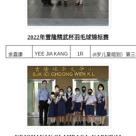
2022
年雪隆精武杯羽毛球锦标赛
YEE JIA KANG
1R
余嘉康
(8
岁儿童组别）第三