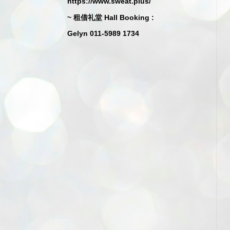
https://www.sweat.plus/
~ 租借礼堂 Hall Booking :
Gelyn 011-5989 1734