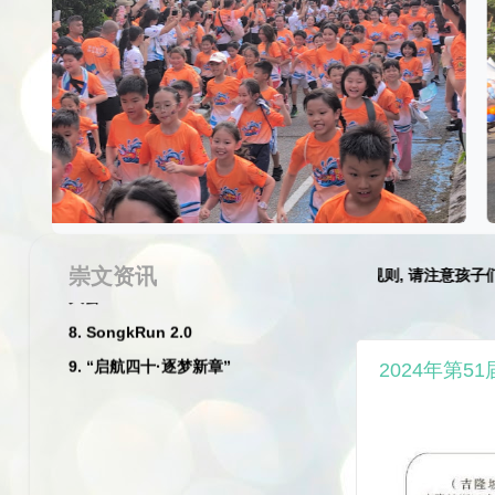
2026
1. 一年级迎新日
2. 尤进来校长退休典礼
3. 李彩青老师和危秀英老师荣休典礼
4. 丙午年新春庆典暨挥春及比赛
5. 2026崇文华小丙午马年新春团拜暨
尤进来校长荣休晚宴
崇文资讯
★☆
家长们特别注意:
请遵守交通规则, 请注意孩子们的安全
！
6. 2026年度服务团体宣誓就职典礼
7. 2026年度第53届家教协会常年会员
大会
2024年第5
8. SongkRun 2.0
9. “启航四十·逐梦新章”