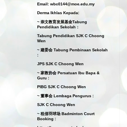
Email: wbc0144@moe.edu.my
Derma Ikhlas Kepada:
~ 崇文教育发展基金Tabung
Pendidikan Sekolah：
Tabung Pendidikan SJK C Choong
Wen
~ 建委会 Tabung Pembinaan Sekolah
:
JPS SJK C Choong Wen
~ 家教协会 Persatuan Ibu Bapa &
Guru :
PIBG SJK C Choong Wen
~ 董事会 Lembaga Pengurus :
SJK C Choong Wen
~ 租借羽球场 Badminton Court
Booking :