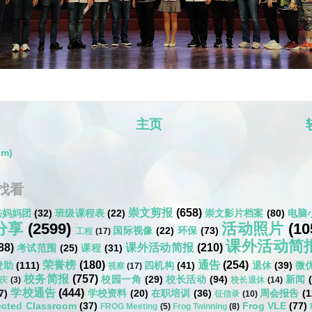
主页
om)
找看
崇文剪报
(658)
爸妈妈团
(32)
班级课程表
(22)
崇文影片档案
(80)
电脑
分享
(2599)
活动照片
(10
国际视像
(22)
环保
(73)
工程
(17)
课外活动简
88)
课外活动简报
(210)
考试范围
(25)
课程
(31)
荣誉榜
(180)
通告
(254)
赞助
(111)
四机构
(41)
退休
(39)
微
视察
(17)
校务简报
(757)
校园一角
(29)
校长活动
(94)
新闻
庆
(3)
校长退休
(14)
学校通告
(444)
7)
学校资料
(20)
在职培训
(36)
周会报告
(1
征信录
(10)
cted Classroom
(37)
Frog VLE
(77)
FROG Meeting
(5)
Frog Twinning
(8)