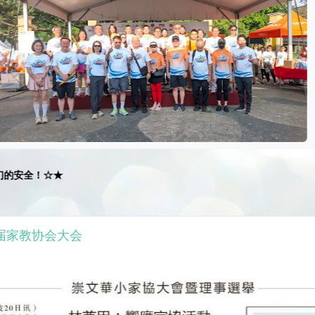
☆★
1届家教协会大会