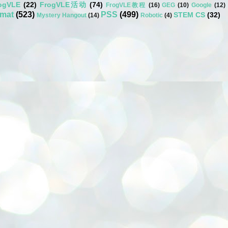
ogVLE
(22)
FrogVLE活动
(74)
FrogVLE教程
(16)
GEG
(10)
Google
(12)
umat
(523)
PSS
(499)
STEM CS
(32)
Mystery Hangout
(14)
Robotic
(4)