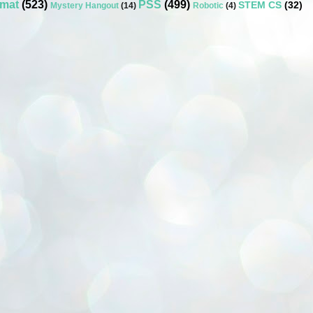
umat
(523)
PSS
(499)
STEM CS
(32)
Mystery Hangout
(14)
Robotic
(4)