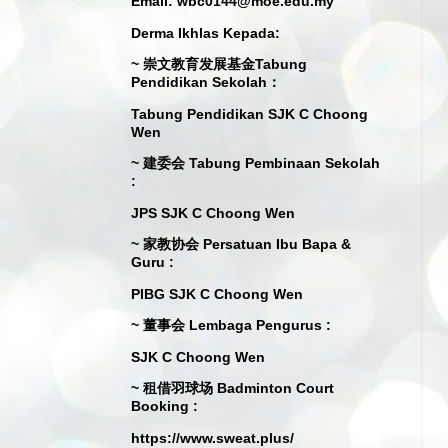
Email: wbc0144@moe.edu.my
Derma Ikhlas Kepada:
~ 崇文教育发展基金Tabung
Pendidikan Sekolah：
Tabung Pendidikan SJK C Choong
Wen
~ 建委会 Tabung Pembinaan Sekolah
:
JPS SJK C Choong Wen
~ 家教协会 Persatuan Ibu Bapa &
Guru :
PIBG SJK C Choong Wen
~ 董事会 Lembaga Pengurus :
SJK C Choong Wen
~ 租借羽球场 Badminton Court
Booking :
https://www.sweat.plus/