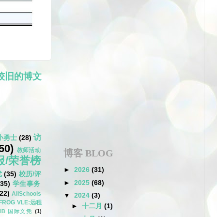
较旧的博文
访
小勇士
(28)
50)
教师活动
博客 BLOG
报/荣誉榜
►
2026
(31)
优
(35)
校历/评
►
2025
(68)
(35)
学生事务
22)
AllSchools
▼
2024
(3)
FROG VLE:远程
►
十二月
(1)
IB 国际文凭
(1)