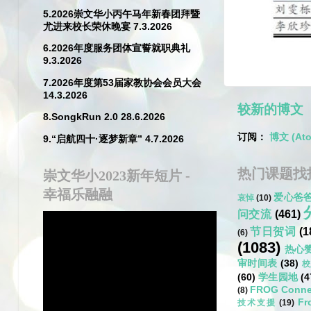
5.2026崇文华小丙午马年新春团拜暨
尤进来校长荣休晚宴 7.3.2026
6.2026年度服务团体宣誓就职典礼
9.3.2026
7.2026年度第53届家教协会会员大会
14.3.2026
较新的博文
8.SongkRun 2.0 28.6.2026
订阅：
博文 (At
9.“启航四十·逐梦新章” 4.7.2026
热门课题找
崇文华小2023新年短片 -
幸福乐融融
爱心爸
哀悼
(10)
问交流
(461)
节日贺词
(1
(6)
(1083)
热心
审时间表
(38)
校
(60)
学生园地
(4
FROG Conne
(8)
Fr
技术支援
(19)