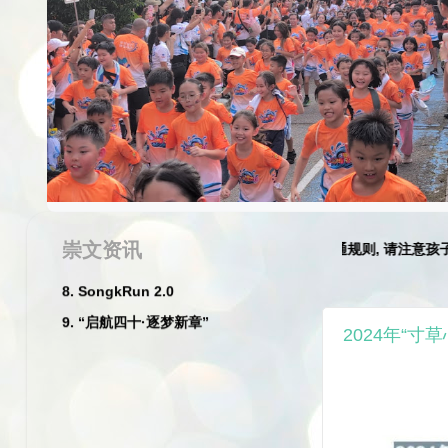
2026
1. 一年级迎新日
2. 尤进来校长退休典礼
3. 李彩青老师和危秀英老师荣休典礼
4. 丙午年新春庆典暨挥春及比赛
5. 2026崇文华小丙午马年新春团拜暨
尤进来校长荣休晚宴
崇文资讯
★☆
家长们特别注意:
请遵守交通规则, 请注意孩子们的安全
6. 2026年度服务团体宣誓就职典礼
7. 2026年度第53届家教协会常年会员
大会
2024年“寸
8. SongkRun 2.0
9. “启航四十·逐梦新章”