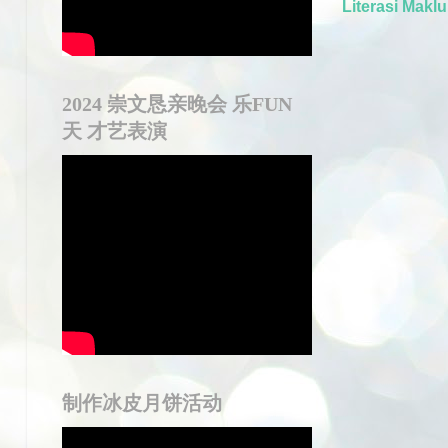
Literasi Makl
2024 崇文恳亲晚会 乐FUN
天 才艺表演
制作冰皮月饼活动