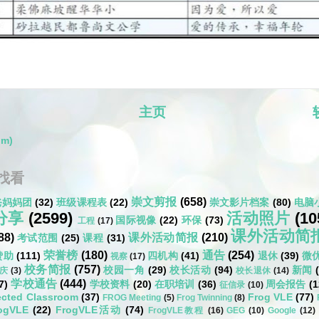
主页
om)
找看
崇文剪报
(658)
爸妈妈团
(32)
班级课程表
(22)
崇文影片档案
(80)
电脑
分享
(2599)
活动照片
(10
国际视像
(22)
环保
(73)
工程
(17)
课外活动简
88)
课外活动简报
(210)
考试范围
(25)
课程
(31)
荣誉榜
(180)
通告
(254)
赞助
(111)
四机构
(41)
退休
(39)
微
视察
(17)
校务简报
(757)
校园一角
(29)
校长活动
(94)
新闻
庆
(3)
校长退休
(14)
学校通告
(444)
7)
学校资料
(20)
在职培训
(36)
周会报告
(1
征信录
(10)
cted Classroom
(37)
Frog VLE
(77)
FROG Meeting
(5)
Frog Twinning
(8)
ogVLE
(22)
FrogVLE活动
(74)
FrogVLE教程
(16)
GEG
(10)
Google
(12)