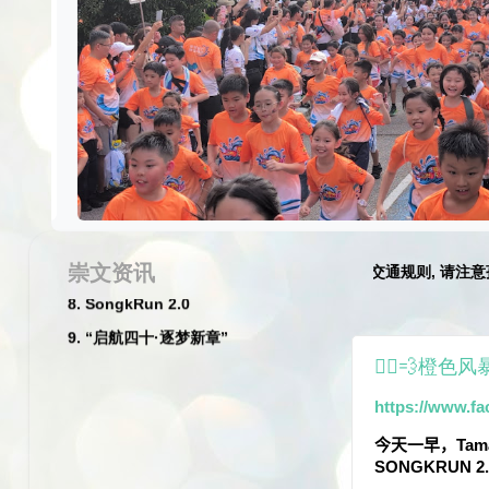
2026
1. 一年级迎新日
2. 尤进来校长退休典礼
3. 李彩青老师和危秀英老师荣休典礼
4. 丙午年新春庆典暨挥春及比赛
5. 2026崇文华小丙午马年新春团拜暨
尤进来校长荣休晚宴
崇文资讯
★☆
家长们特别注意:
请遵守交通规则, 请注意孩子们的安全
6. 2026年度服务团体宣誓就职典礼
7. 2026年度第53届家教协会常年会员
大会
🏃‍♂️💨橙
8. SongkRun 2.0
9. “启航四十·逐梦新章”
https://www.fa
今天一早，
Tam
SONGKRUN 2.