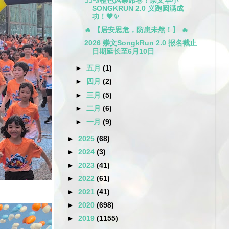
🏃‍♂️💨橙色风暴席卷！崇文华小
SONGKRUN 2.0 义跑圆满成
功！🧡✨
🔥 【居安思危，防患未然！】 🔥
2026 崇文SongkRun 2.0 报名截止
日期延长至6月10日
►
五月
(1)
►
四月
(2)
►
三月
(5)
►
二月
(6)
►
一月
(9)
►
2025
(68)
►
2024
(3)
►
2023
(41)
►
2022
(61)
►
2021
(41)
►
2020
(698)
►
2019
(1155)