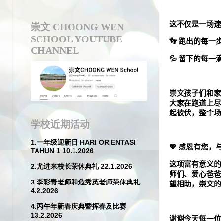
这不仅是一场速
崇文 CHOONG WEN
SCHOOL YOUTUBE
👣
跑出的每一
CHANNEL
💦
留下的每一
崇文孩子们和家
大家在跑道上尽
起彼伏，整个场
学校近期活动
1.一年级迎新日 HARI ORIENTASI
💖
感恩有您，
TAHUN 1 10.1.2026
这项富有意义的
2.尤进来校长荣休典礼 22.1.2026
师们、爱心爸爸
3.李彩青老师和危秀英老师荣休典礼
望相助，崇文的
4.2.2026
4.丙午年新春庆典暨挥春及比赛
13.2.2026
谢谢今天每一位