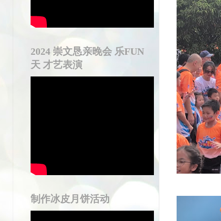
2024 崇文恳亲晚会 乐FUN
天 才艺表演
制作冰皮月饼活动