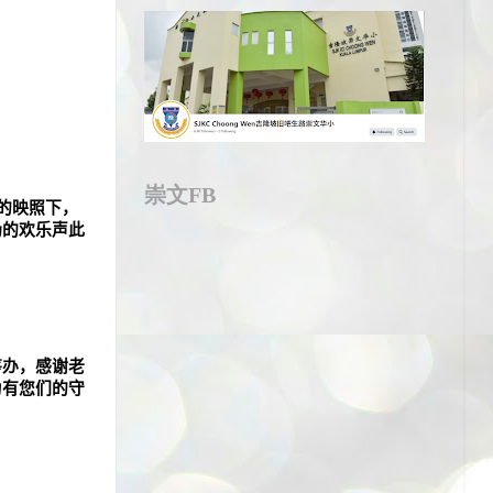
崇文FB
的映照下，
场的欢乐声此
筹办，感谢老
为有您们的守