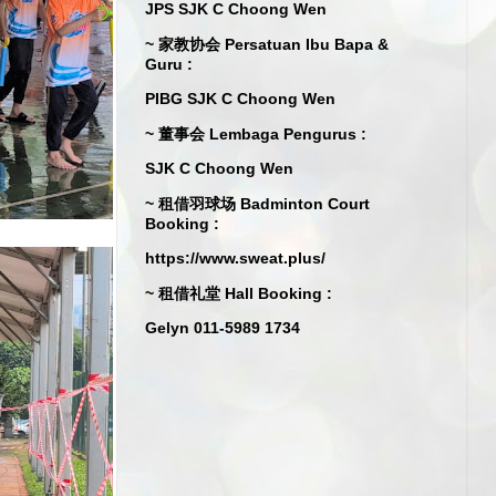
JPS SJK C Choong Wen
~ 家教协会 Persatuan Ibu Bapa &
Guru :
PIBG SJK C Choong Wen
~ 董事会 Lembaga Pengurus :
SJK C Choong Wen
~ 租借羽球场 Badminton Court
Booking :
https://www.sweat.plus/
~ 租借礼堂 Hall Booking :
Gelyn 011-5989 1734