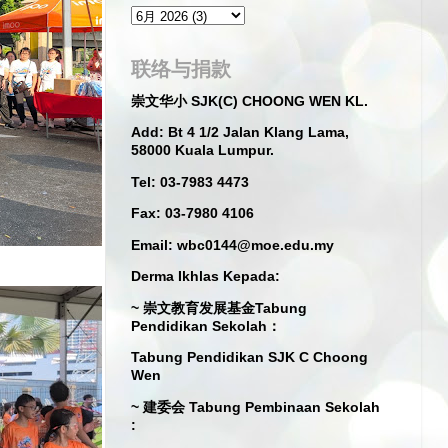
联络与捐款
崇文华小 SJK(C) CHOONG WEN KL.
Add: Bt 4 1/2 Jalan Klang Lama,
58000 Kuala Lumpur.
Tel: 03-7983 4473
Fax: 03-7980 4106
Email: wbc0144@moe.edu.my
Derma Ikhlas Kepada:
~ 崇文教育发展基金Tabung
Pendidikan Sekolah：
Tabung Pendidikan SJK C Choong
Wen
~ 建委会 Tabung Pembinaan Sekolah
: