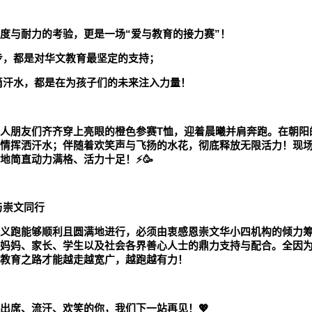
度与耐力的考验，更是一场“爱与教育的接力赛”！
步，都是对华文教育最坚定的支持；
滴汗水，都是在为孩子们的未来注入力量！
人朋友们齐齐穿上亮眼的橙色参赛
T
恤，迎着晨曦并肩奔跑。在朝阳
情挥洒汗水；伴随着欢笑声与飞扬的水花，彻底释放无限活力！现
地简直动力满格、活力十足！
⚡
🥳
与崇文同行
义跑能够顺利且圆满地进行，必须由衷感恩崇文华小四机构的倾力
妈妈、家长、学生以及社会各界善心人士的鼎力支持与配合。全因
教育之路才能越走越宽广，越跑越有力！
出席、流汗、欢笑的你，我们下一站再见！
💖