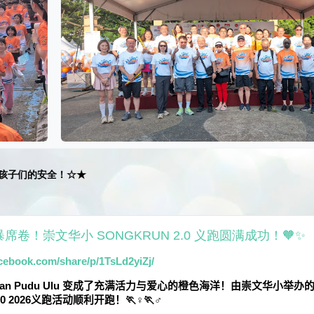
！☆★
色风暴席卷！崇文华小 SONGKRUN 2.0 义跑圆满成功！🧡✨
cebook.com/share/p/1TsLd2yiZj/
an Pudu Ulu
变成了充满活力与爱心的橙色海洋！由崇文华小举办
0 2026
义跑活动顺利开跑！
🏃
♀
🏃
♂