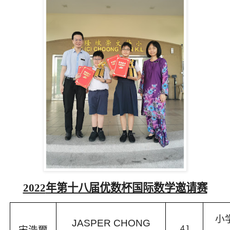
2022
年第十八届优数杯国际数学邀请赛
小
JASPER CHONG
宋浩爾
4J