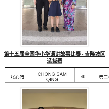
第十五届全国华小华语讲故事比赛
-
吉隆坡区
选拔赛
CHONG SAM
张心晴
4K
第三
QING