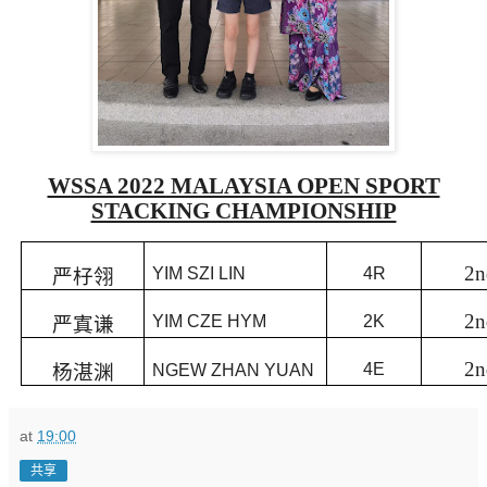
WSSA 2022 MALAYSIA OPEN SPORT
STACKING CHAMPIONSHIP
2n
YIM SZI LIN
4R
严杍翎
2n
YIM CZE HYM
2K
严寘谦
2n
4E
杨湛渊
NGEW ZHAN YUAN
at
19:00
共享