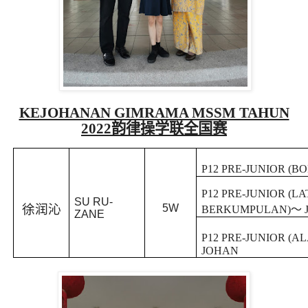
KEJOHANAN GIMRAMA MSSM TAHUN
2022
韵律操学联全国赛
P12 PRE-JUNIOR (B
P12 PRE-JUNIOR (L
SU RU-
徐润沁
5W
BERKUMPULAN)
～
ZANE
P12 PRE-JUNIOR (
JOHAN