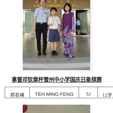
拿督邓钦章杯雪州中小学国庆日象棋赛
TEH MING FENG
5J
郑名峰
12
岁