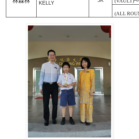
林森林
5K
(VAULT)
KELLY
(ALL ROU