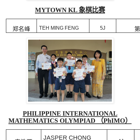
MYTOWN KL
象棋比赛
TEH MING FENG
5J
郑名峰
PHILIPPINE INTERNATIONAL
MATHEMATICS OLYMPIAD
（
PhIMO
）
JASPER CHONG