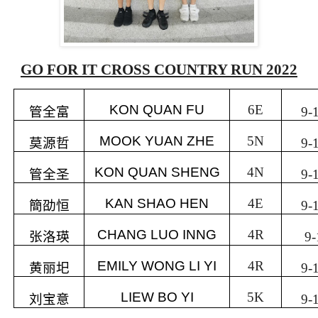
GO FOR IT CROSS COUNTRY RUN 2022
KON QUAN FU
6E
管全富
9-
MOOK YUAN ZHE
5N
莫源哲
9-
KON QUAN SHENG
4N
管全圣
9-
KAN SHAO HEN
4E
簡劭恒
9-
CHANG LUO INNG
4R
张洛瑛
9-
EMILY WONG LI YI
4R
黄丽圯
9-
LIEW BO YI
5K
刘宝意
9-