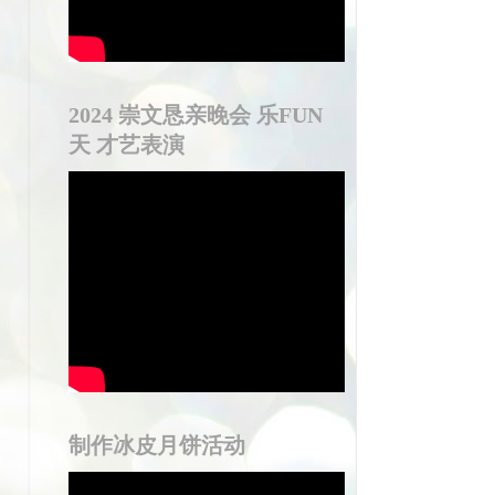
2024 崇文恳亲晚会 乐FUN
天 才艺表演
制作冰皮月饼活动