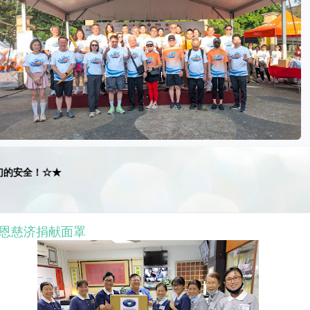
☆★
0 感恩慈济捐献面罩