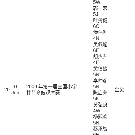
5W
郭一宏
5J
叶勇健
6C
潘伟叶
4N
吴佩瑜
6E
胡杰升
4E
黄信捷
5N
李仲彦
10
2009 年第一届全国小学
5N
20
金奖
Jun
廿节令鼓观摩赛
陈启荣
5K
黄弘良
4W
杨熙欢
5N
蔡承智
6E