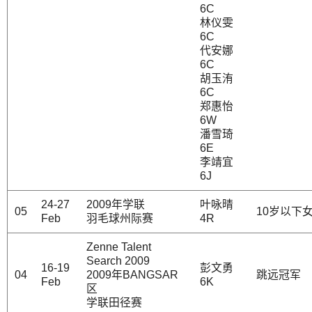
6C
林仪雯
6C
代安娜
6C
胡玉洧
6C
郑惠怡
6W
潘雪琦
6E
李靖宜
6J
24-27
2009年学联
叶咏晴
05
10岁以下
Feb
羽毛球州际赛
4R
Zenne Talent
Search 2009
16-19
彭文勇
04
2009年BANGSAR
跳远冠军
Feb
6K
区
学联田径赛