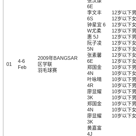
张汶康
6E
李文丰
12岁以下
6S
12岁以下
钟星宜 6
12岁以下
W尤柔
12岁以下
惠 5J
12岁以下
阮子凌
12岁以下
5N
12岁以下
张素馨
12岁以下
2009年BANGSAR
4-6
6E
12岁以下
01
区学联
Feb
郑国金
10岁以下
羽毛球赛
4N
10岁以下
叶咏晴
10岁以下
4R
10岁以下
廖显耀
10岁以下
3K
10岁以下
郑国金
10岁以下
4N
10岁以下
廖显耀
10岁以下
3K
黄嘉富
4J