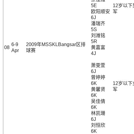
5E
12岁以
欧阳顺安
军
6J
潘瑞齐
5S
刘潍铭
5R
6-9
2009年MSSKLBangsar区排
08
黄嘉富
Apr
球赛
4J
萧雯萱
6J
曾婷婷
6K
12岁以
黄馨贤
军
6K
吴佳倩
6K
林凯珊
6J
刘恒欣
6K