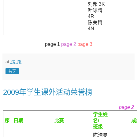
刘邦 3K
叶咏晴
4R
陈美锜
4N
page 1
page 2
page 3
at
20:28
共享
2009年学生课外活动荣誉榜
page 2
学生姓
序
日期
比赛
名/
成
班级
陈浩旻