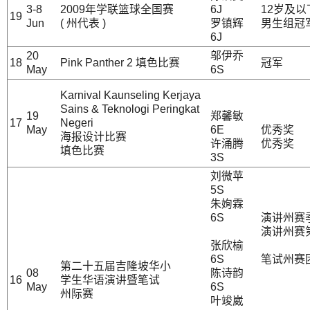
3-8
2009年学联篮球全国赛
6J
12岁及以
19
Jun
( 州代表 )
罗镇辉
男生组冠
6J
20
邬伊乔
18
Pink Panther 2 填色比赛
冠军
May
6S
Karnival Kaunseling Kerjaya
Sains & Teknologi Peringkat
19
郑馨敏
17
Negeri
May
6E
优秀奖
海报设计比赛
许涌腾
优秀奖
填色比赛
3S
刘微苹
5S
朱姰霖
6S
演讲州赛
演讲州赛
张欣榆
6S
笔试州赛
第二十五届吉隆坡华小
08
陈诗韵
16
学生华语演讲暨笔试
May
6S
州际赛
叶竣崴