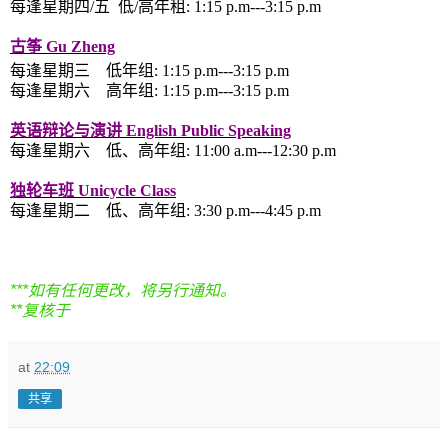
每逢
星期四/五 低/高
年租
:
1
:15 p.m---3:15 p.m
古筝 Gu Zheng
每逢
星期三
低
年组
: 1
:15 p.m---3:15 p.m
每逢
星期六 高
年组
:
1
:15 p.m---3:15 p.m
英语辩论与演讲 English Public Speaking
每逢
星期六 低、高
年组
:
11
:00 a.m---12:30 p.m
独轮车班 Unicycle Class
每逢
星期二 低、高
年组
: 3
:30 p.m---4:45 p.m
***如有任何更改，将另行通知。
**复核于
at
22:09
共享