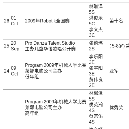
林珈泽
5S
01
洪俊乐
26
2009年Robotik全国赛
第十名
Oct
5C
李文杰
3C
20
Pro Danza Talent Studio
张德炜
25
( 5-8岁)
Sep
主办儿童华语歌唱公开赛
2S
李乐阳
3E
Program 2009年机械人学比赛
09
张宇阳
24
莱娜电脑公司主办
亚军
Oct
3E
低年组
黄伟良
2E
林珈泽
5S
Program 2009年机械人学比赛
侯英瀚
莱娜电脑公司主办
优秀奖
4S
高年组
蔡宗佑
4S