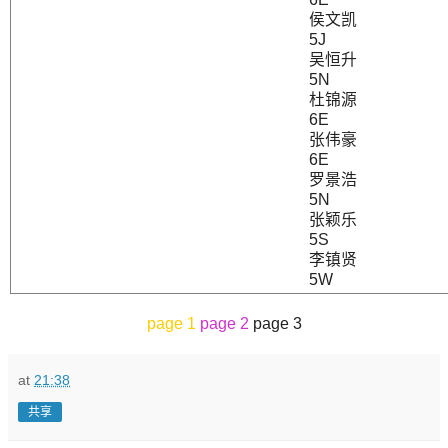
侯文凯
5J
吴恒升
5N
杜锦源
6E
张伟豪
6E
罗景浩
5N
张颖乐
5S
李镇贤
5W
page 1
page 2
page 3
at
21:38
共享