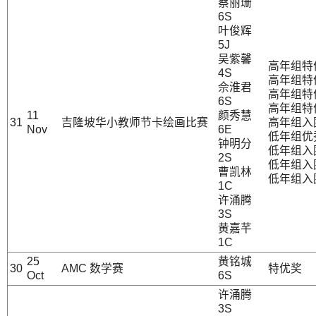
蔡丽珊
6S
叶俊辉
5J
吴紫馨
高年组特
4S
高年组特
佘淮君
高年组特
6S
高年组特
11
颜秀慧
31
吉隆坡华小教师节卡绘画比赛
高年组入
Nov
6E
低年组优
钟明分
低年组入
2S
低年组入
曹凯林
低年组入
1C
许涌腾
3S
黄嘉芊
1C
25
黄铭城
30
AMC 数学赛
特优奖
Oct
6S
许涌腾
3S