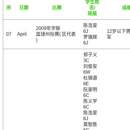
学生姓
序
日期
比赛
名/
成
班级
陈浩旻
2009年学联
6J
12岁以下
07
April
篮球州际赛( 区代表
罗镇辉
军
)
6J
郑子义
3C
刘俊安
6W
杜锦源
6E
阮家明
6C
陈义学
6C
陈浩旻
6J
莫智胜