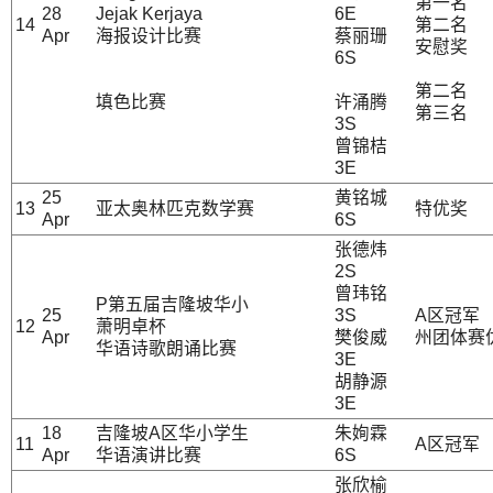
第一名
28
Jejak Kerjaya
6E
14
第二名
Apr
海报设计比赛
蔡丽珊
安慰奖
6S
第二名
填色比赛
许涌腾
第三名
3S
曾锦桔
3E
25
黄铭城
13
亚太奥林匹克数学赛
特优奖
Apr
6S
张德炜
2S
曾玮铭
P第五届吉隆坡华小
25
3S
A区冠军
12
萧明卓杯
Apr
樊俊威
州团体赛
华语诗歌朗诵比赛
3E
胡静源
3E
18
吉隆坡A区华小学生
朱姰霖
11
A区冠军
Apr
华语演讲比赛
6S
张欣榆