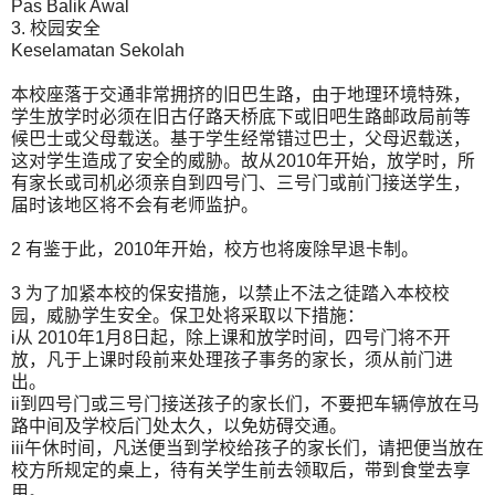
Pas Balik Awal
3. 校园安全
Keselamatan Sekolah
本校座落于交通非常拥挤的旧巴生路，由于地理环境特殊，
学生放学时必须在旧古仔路天桥底下或旧吧生路邮政局前等
候巴士或父母载送。基于学生经常错过巴士，父母迟载送，
这对学生造成了安全的威胁。故从2010年开始，放学时，所
有家长或司机必须亲自到四号门、三号门或前门接送学生，
届时该地区将不会有老师监护。
2 有鉴于此，2010年开始，校方也将废除早退卡制。
3 为了加紧本校的保安措施，以禁止不法之徒踏入本校校
园，威胁学生安全。保卫处将采取以下措施：
i从 2010年1月8日起，除上课和放学时间，四号门将不开
放，凡于上课时段前来处理孩子事务的家长，须从前门进
出。
ii到四号门或三号门接送孩子的家长们，不要把车辆停放在马
路中间及学校后门处太久，以免妨碍交通。
iii午休时间，凡送便当到学校给孩子的家长们，请把便当放在
校方所规定的桌上，待有关学生前去领取后，带到食堂去享
用。