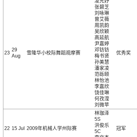
凌允妤
张碧芝
刘咏琳
曾艾薇
周凯韵
吴欣颖
高延航
尹嘉婷
29
邓钫钫
23
雪隆华小校际舞蹈观摩赛
优秀奖
Aug
梅书贤
孙美慧
潘家凌
范砾颐
林怡池
李嘉欣
饶佳琳
何孜滢
刘微苹
林珈泽
5S
洪俊乐
22
15 Jul
2009年机械人学州际赛
冠军
5C