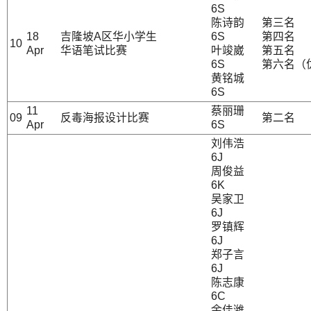
6S
陈诗韵
第三名
18
吉隆坡A区华小学生
6S
第四名
10
Apr
华语笔试比赛
叶竣崴
第五名
6S
第六名（
黄铭城
6S
11
蔡丽珊
09
反毒海报设计比赛
第二名
Apr
6S
刘伟浩
6J
周俊益
6K
吴家卫
6J
罗镇辉
6J
郑子言
6J
陈志康
6C
余佳潍