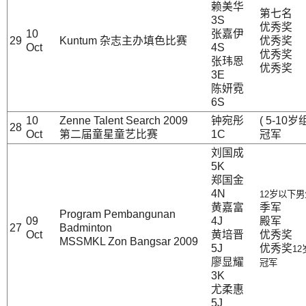
赖美华
第七名
3S
优秀奖
10
张嘉伊
29
Kuntum 杂志主办填色比赛
优秀奖
Oct
4S
优秀奖
张玮恩
优秀奖
3E
陈妍霓
6S
10
Zenne Talent Search 2009
钟宛彤
( 5-10岁
28
Oct
第二届童星童艺比赛
1C
冠军
刘国成
5K
郑国金
4N
12岁以下
黄嘉富
季军
Program Pembangunan
09
4J
殿军
27
Badminton
Oct
黄培晋
优秀奖
MSSMKL Zon Bangsar 2009
5J
优秀奖
1
廖显耀
冠军
3K
尤柔惠
5J