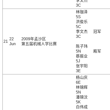
李文杰
3C
林珈泽
5S
洪俊乐
5C
李文杰
冠军
3C
22
2009年孟沙区
21
Jun
第五届机械人学比赛
陈子玮
5N
殿军
蔡振业
5J
张宇阳
3E
杨山庆
6E
林锦辉
5N
潘锦汶
5K
白伟成