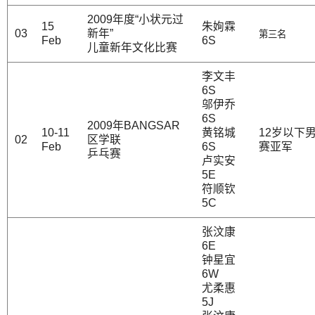
2009年度“小状元过
15
朱姰霖
03
新年”
第三名
Feb
6S
儿童新年文化比赛
李文丰
6S
邬伊乔
6S
2009年BANGSAR
10-11
黄铭城
12岁以下
02
区学联
Feb
6S
赛亚军
乒乓赛
卢实安
5E
符顺钦
5C
张汶康
6E
钟星宜
6W
尤柔惠
5J