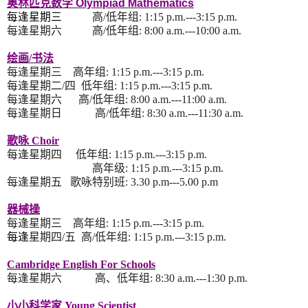
奥林匹克数学 Olympiad Mathematics
每逢星期三
高
/
低年组
:
1:15 p.m.---3:15 p.m.
每逢星期六
高
/
低年组
: 8
:00 a.m.---10:00 a.m.
绘画
/
书法
每逢星期三
高年组
:
1:15 p.m.---3:15 p.m.
每逢
星期二
/
四
低年组
:
1:15 p.m.---3:15 p.m.
每逢
星期六
高
/
低年组
:
8:00 a.m.---11:00 a.m.
每逢星期日
高
/
低年组
:
8:30 a.m.---11:30 a.m.
歌咏 Choir
每逢
星期四
低年组
:
1:15 p.m.---3:15 p.m.
高年级
:
1:15 p.m.---3:15 p.m.
每逢
星期五
歌咏特别班
:
3.30 p.m---5.00 p.m
器械操
每逢
星期三
高
年组
:
1:15 p.m.---3:15 p.m.
每逢
星期四
/
五
高/低
年组
:
1:15 p.m.---3:15 p.m.
Cambridge
English For
Schools
每逢星期六
高
、
低年组
:
8:30 a.m.---
1
:
3
0 p.m.
小小科学家 Young Scientist