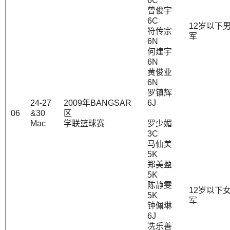
6C
曾俊宇
6C
12岁以下
符传宗
军
6N
何建宇
6N
黄俊业
6N
罗镇辉
24-27
2009年BANGSAR
6J
06
&30
区
Mac
学联篮球赛
罗少媚
3C
马仙美
5K
郑美盈
5K
陈静雯
12岁以下
5K
军
钟佩琳
6J
冼乐善