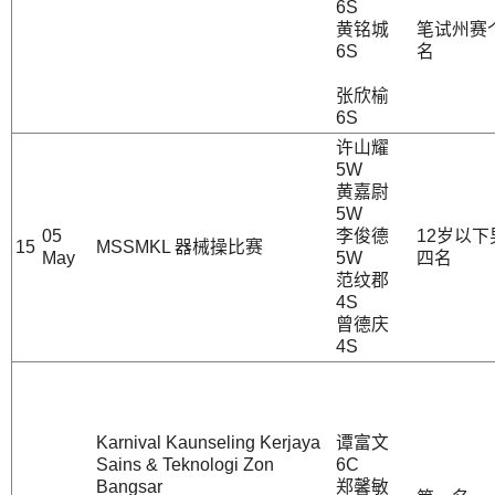
6S
黄铭城
笔试州赛
6S
名
张欣榆
6S
许山耀
5W
黄嘉尉
5W
05
李俊德
12岁以
15
MSSMKL 器械操比赛
May
5W
四名
范纹郡
4S
曾德庆
4S
Karnival Kaunseling Kerjaya
谭富文
Sains & Teknologi Zon
6C
Bangsar
郑馨敏