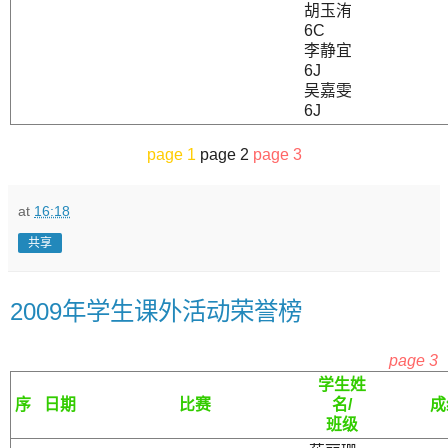
胡玉洧
6C
李静宜
6J
吴嘉雯
6J
page 1
page 2
page 3
at
16:18
共享
2009年学生课外活动荣誉榜
page 3
学生姓
序
日期
比赛
名/
成
班级