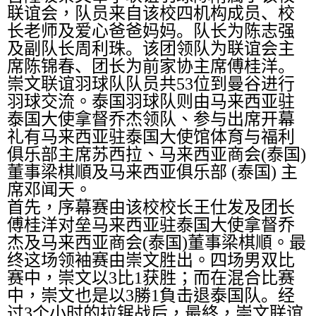
联谊会
，
队员来自该校四机构成员、校
长老师及爱心爸爸妈妈。队长为陈志强
及副队长周利珠。该团领队为联谊会主
席陈锦春、团长为前家协主席傅桂洋。
崇文联谊羽球队队员共
53
位到曼谷进行
羽球交流。
泰国
羽球队则由
马来西亚驻
泰国大使拿督
乔杰领队、
参与出席开幕
礼有马来西亚驻泰国
大使馆体育与福利
俱乐部主席苏西拉、马来西亚商会
(
泰国
)
董事梁棋順及马来西亚俱乐部
(
泰国
)
主
席邓闻天。
首先，序幕赛由该校校长王仕发及团长
傅桂洋对垒马来西亚驻泰国大使拿督乔
杰及马来西亚商会
(
泰国
)
董事梁棋順。最
终这场领袖赛由崇文胜出。四场男双比
赛中，崇文以
3
比
1
获胜；而在混合比赛
中，崇文也是以
3
勝
1
負击退
泰国队。
经
过
3
个小时的拉锯战后，最終，崇文联谊