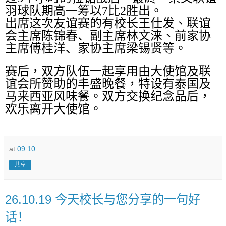
羽球队期高一筹以
7
比
2
胜出。
出席这次友谊赛的有校长王仕发、
联谊
会主席陈锦春、
副主席林文涞、
前家协
主席傅桂洋、家协主席梁锡贤
等。
赛后，双方队伍一起享用由大使馆及联
谊会所赞助的丰盛晚餐，特设有泰国及
马来西亚风味餐。双方交换纪念品后，
欢乐离开大使馆。
at
09:10
共享
26.10.19 今天校长与您分享的一句好
话！