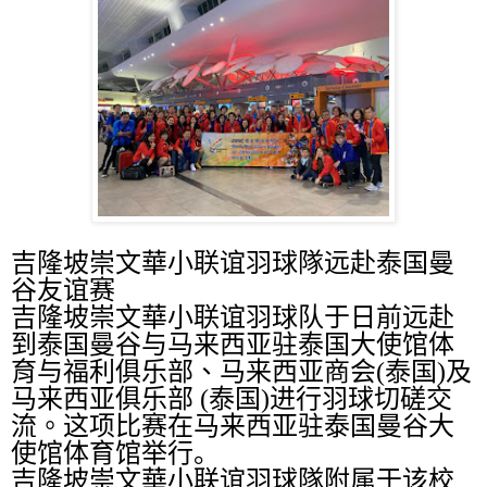
吉隆坡崇文華小联谊羽球隊远赴泰国曼
谷友谊赛
吉隆坡崇文華小联谊羽球队于日前远赴
到泰国曼谷与马来西亚驻泰国大使馆体
育与福利俱乐部、马来西亚商会
(
泰国
)
及
马来西亚俱乐部
(
泰国
)
进行羽球切磋交
流。
这项比赛在马来西亚驻泰国曼谷大
使馆体育馆举行。
吉隆坡崇文華小
联谊
羽球隊
附属于该校