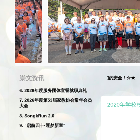
2026
1. 一年级迎新日
2. 尤进来校长退休典礼
3. 李彩青老师和危秀英老师荣休典礼
崇文资讯
们特别注意:
请遵守交通规则, 请注意孩子们的安全
！☆★
4. 丙午年新春庆典暨挥春及比赛
5. 2026崇文华小丙午马年新春团拜暨
尤进来校长荣休晚宴
2020年学
6. 2026年度服务团体宣誓就职典礼
7. 2026年度第53届家教协会常年会员
大会
8. SongkRun 2.0