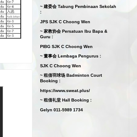
~ 建委会 Tabung Pembinaan Sekolah
:
JPS SJK C Choong Wen
~ 家教协会 Persatuan Ibu Bapa &
Guru :
PIBG SJK C Choong Wen
~ 董事会 Lembaga Pengurus :
SJK C Choong Wen
~ 租借羽球场 Badminton Court
Booking :
https://www.sweat.plus/
~ 租借礼堂 Hall Booking :
Gelyn 011-5989 1734