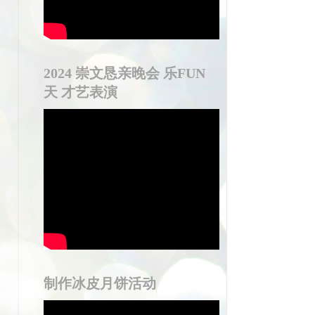
2024 崇文恳亲晚会 乐FUN
天 才艺表演
制作冰皮月饼活动