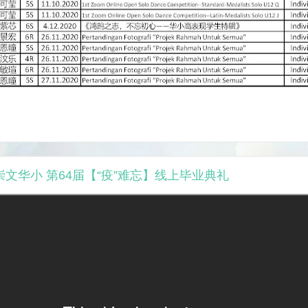
020 崇文华小 第64届【“疫”难忘】线上毕业典礼