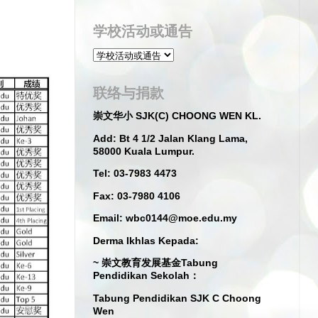
学校活动或通告
联络与捐款
崇文华小 SJK(C) CHOONG WEN KL.
Add: Bt 4 1/2 Jalan Klang Lama,
58000 Kuala Lumpur.
Tel: 03-7983 4473
Fax: 03-7980 4106
Email: wbc0144@moe.edu.my
Derma Ikhlas Kepada:
~ 崇文教育发展基金Tabung
Pendidikan Sekolah：
Tabung Pendidikan SJK C Choong
Wen