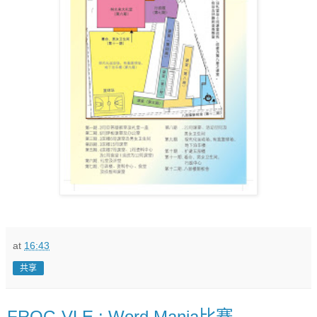
at
16:43
共享
FROG VLE : Word Mania比赛