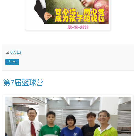
at
07:13
共享
第7届篮球营