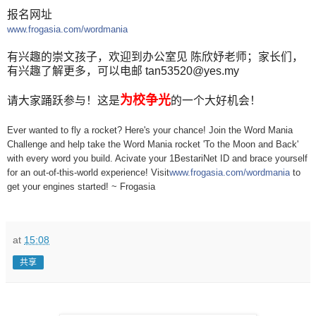
报名网址
www.frogasia.com/wordmania
有兴趣的崇文孩子，欢迎到办公室见 陈欣妤老师；家长们，
有兴趣了解更多，可以电邮 tan53520@yes.my
为校争光
请大家踊跃参与！这是
的一个大好机会！
Ever wanted to fly a rocket? Here's your chance! Join the Word Mania
Challenge and help take the Word Mania rocket 'To the Moon and Back'
with every word you build. Acivate your 1BestariNet ID and brace yourself
for an out-of-this-world experience! Visit
www.frogasia.com/wordmania
to
get your engines started! ~ Frogasia
at
15:08
共享