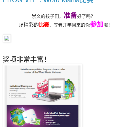
准备
崇文的孩子们，
好了吗？
参加
精彩的
比赛
一场
，等着开学回来的你
哦！
奖项非常丰富！